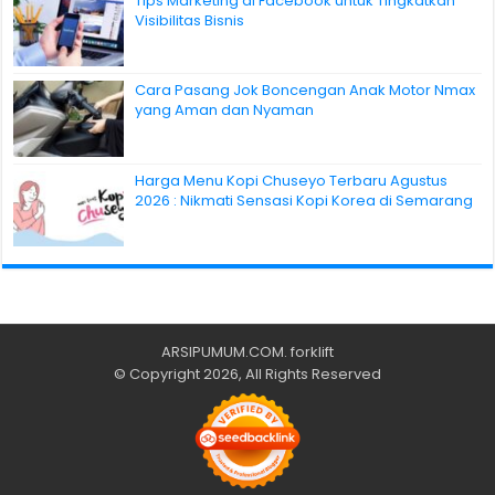
Tips Marketing di Facebook untuk Tingkatkan
Visibilitas Bisnis
Cara Pasang Jok Boncengan Anak Motor Nmax
yang Aman dan Nyaman
Harga Menu Kopi Chuseyo Terbaru Agustus
2026 : Nikmati Sensasi Kopi Korea di Semarang
ARSIPUMUM.COM
.
forklift
© Copyright 2026, All Rights Reserved