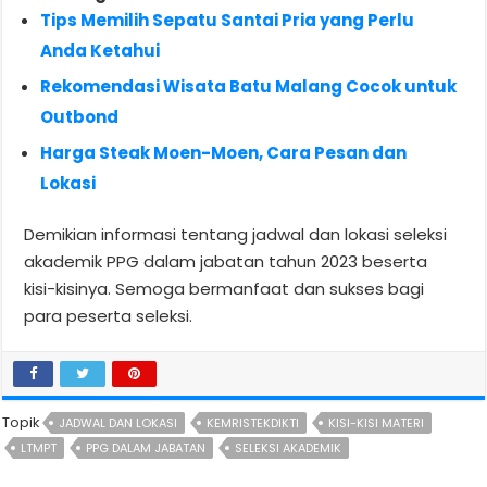
Tips Memilih Sepatu Santai Pria yang Perlu
Anda Ketahui
Rekomendasi Wisata Batu Malang Cocok untuk
Outbond
Harga Steak Moen-Moen, Cara Pesan dan
Lokasi
Demikian informasi tentang jadwal dan lokasi seleksi
akademik PPG dalam jabatan tahun 2023 beserta
kisi-kisinya. Semoga bermanfaat dan sukses bagi
para peserta seleksi.
Topik
JADWAL DAN LOKASI
KEMRISTEKDIKTI
KISI-KISI MATERI
LTMPT
PPG DALAM JABATAN
SELEKSI AKADEMIK