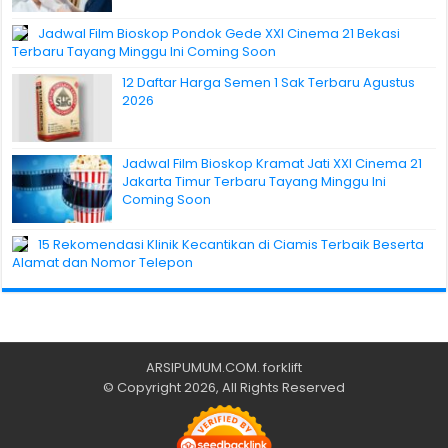
Jadwal Film Bioskop Pondok Gede XXI Cinema 21 Bekasi
Terbaru Tayang Minggu Ini Coming Soon
12 Daftar Harga Semen 1 Sak Terbaru Agustus
2026
Jadwal Film Bioskop Kramat Jati XXI Cinema 21
Jakarta Timur Terbaru Tayang Minggu Ini
Coming Soon
15 Rekomendasi Klinik Kecantikan di Ciamis Terbaik Beserta
Alamat dan Nomor Telepon
ARSIPUMUM.COM
.
forklift
© Copyright 2026, All Rights Reserved