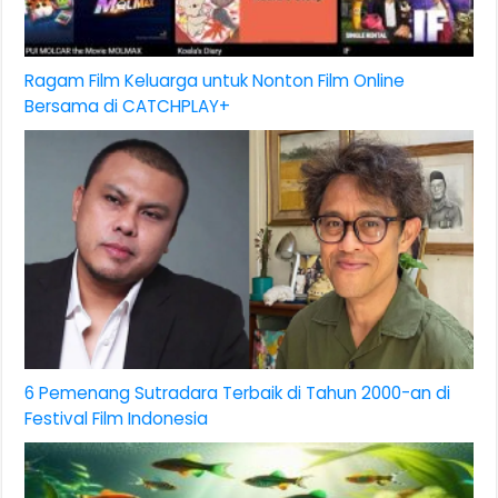
Ragam Film Keluarga untuk Nonton Film Online
Bersama di CATCHPLAY+
6 Pemenang Sutradara Terbaik di Tahun 2000-an di
Festival Film Indonesia