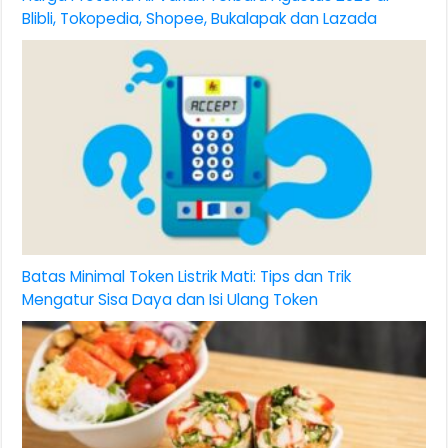
Blibli, Tokopedia, Shopee, Bukalapak dan Lazada
Batas Minimal Token Listrik Mati: Tips dan Trik
Mengatur Sisa Daya dan Isi Ulang Token