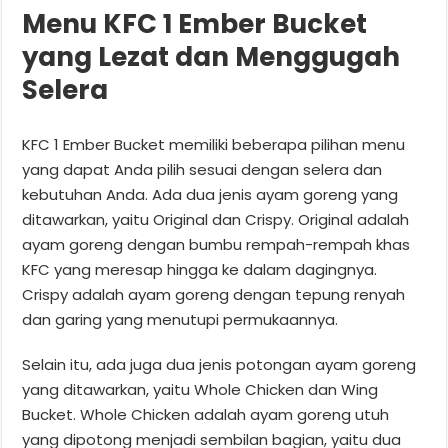
Menu KFC 1 Ember Bucket
yang Lezat dan Menggugah
Selera
KFC 1 Ember Bucket memiliki beberapa pilihan menu
yang dapat Anda pilih sesuai dengan selera dan
kebutuhan Anda. Ada dua jenis ayam goreng yang
ditawarkan, yaitu Original dan Crispy. Original adalah
ayam goreng dengan bumbu rempah-rempah khas
KFC yang meresap hingga ke dalam dagingnya.
Crispy adalah ayam goreng dengan tepung renyah
dan garing yang menutupi permukaannya.
Selain itu, ada juga dua jenis potongan ayam goreng
yang ditawarkan, yaitu Whole Chicken dan Wing
Bucket. Whole Chicken adalah ayam goreng utuh
yang dipotong menjadi sembilan bagian, yaitu dua