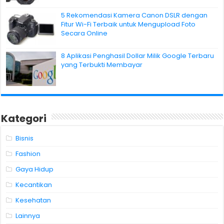
5 Rekomendasi Kamera Canon DSLR dengan
Fitur Wi-Fi Terbaik untuk Mengupload Foto
Secara Online
8 Aplikasi Penghasil Dollar Milik Google Terbaru
yang Terbukti Membayar
Kategori
Bisnis
Fashion
Gaya Hidup
Kecantikan
Kesehatan
Lainnya