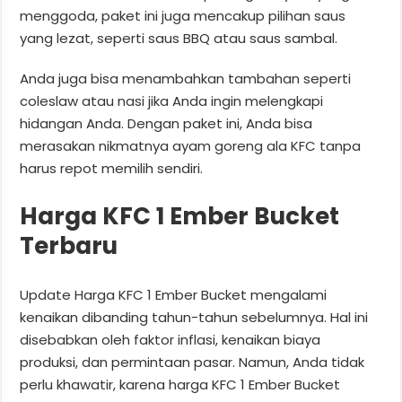
menggoda, paket ini juga mencakup pilihan saus
yang lezat, seperti saus BBQ atau saus sambal.
Anda juga bisa menambahkan tambahan seperti
coleslaw atau nasi jika Anda ingin melengkapi
hidangan Anda. Dengan paket ini, Anda bisa
merasakan nikmatnya ayam goreng ala KFC tanpa
harus repot memilih sendiri.
Harga KFC 1 Ember Bucket
Terbaru
Update Harga KFC 1 Ember Bucket mengalami
kenaikan dibanding tahun-tahun sebelumnya. Hal ini
disebabkan oleh faktor inflasi, kenaikan biaya
produksi, dan permintaan pasar. Namun, Anda tidak
perlu khawatir, karena harga KFC 1 Ember Bucket