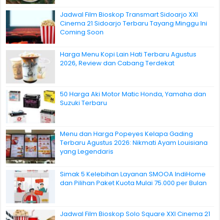
Jadwal Film Bioskop Transmart Sidoarjo XXI
Cinema 21 Sidoarjo Terbaru Tayang Minggu Ini
Coming Soon
Harga Menu Kopi Lain Hati Terbaru Agustus
2026, Review dan Cabang Terdekat
50 Harga Aki Motor Matic Honda, Yamaha dan
Suzuki Terbaru
Menu dan Harga Popeyes Kelapa Gading
Terbaru Agustus 2026: Nikmati Ayam Louisiana
yang Legendaris
Simak 5 Kelebihan Layanan SMOOA IndiHome
dan Pilihan Paket Kuota Mulai 75.000 per Bulan
Jadwal Film Bioskop Solo Square XXI Cinema 21