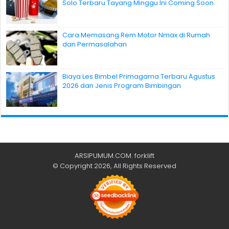
Solo Terbaru Tayang Minggu Ini Coming Soon
Cara Memasang Rem Motor Nmax di Rumah
dan Permasalahan
Biaya Les Bimbel Primagama Terbaru Agustus
2026 dan Jenis Program Bimbingan
ARSIPUMUM.COM
.
forklift
© Copyright 2026, All Rights Reserved