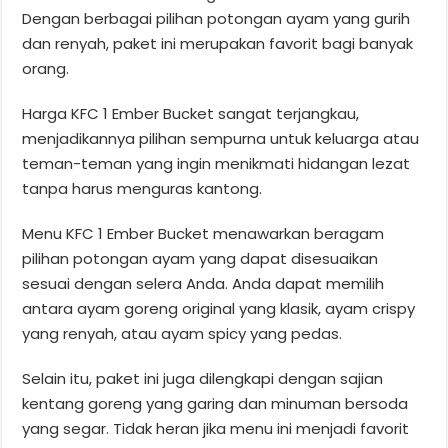
Dengan berbagai pilihan potongan ayam yang gurih
dan renyah, paket ini merupakan favorit bagi banyak
orang.
Harga KFC 1 Ember Bucket sangat terjangkau,
menjadikannya pilihan sempurna untuk keluarga atau
teman-teman yang ingin menikmati hidangan lezat
tanpa harus menguras kantong.
Menu KFC 1 Ember Bucket menawarkan beragam
pilihan potongan ayam yang dapat disesuaikan
sesuai dengan selera Anda. Anda dapat memilih
antara ayam goreng original yang klasik, ayam crispy
yang renyah, atau ayam spicy yang pedas.
Selain itu, paket ini juga dilengkapi dengan sajian
kentang goreng yang garing dan minuman bersoda
yang segar. Tidak heran jika menu ini menjadi favorit