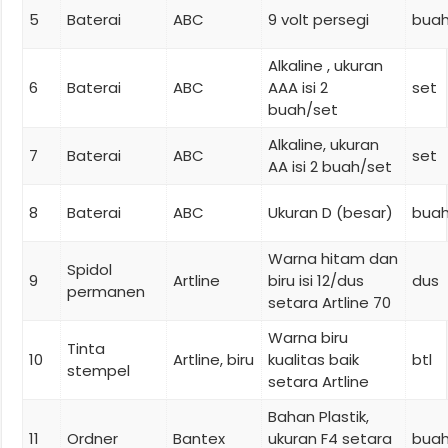
5
Baterai
ABC
9 volt persegi
bua
Alkaline , ukuran
6
Baterai
ABC
AAA isi 2
set
buah/set
Alkaline, ukuran
7
Baterai
ABC
set
AA isi 2 buah/set
8
Baterai
ABC
Ukuran D (besar)
bua
Warna hitam dan
Spidol
9
Artline
biru isi 12/dus
dus
permanen
setara Artline 70
Warna biru
Tinta
10
Artline, biru
kualitas baik
btl
stempel
setara Artline
Bahan Plastik,
11
Ordner
Bantex
ukuran F4 setara
bua