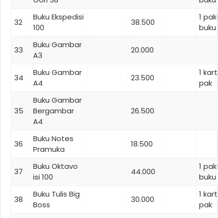
Buku Ekspedisi
1 pa
32
38.500
100
buku
Buku Gambar
33
20.000
A3
Buku Gambar
1 ka
34
23.500
A4
pak
Buku Gambar
35
Bergambar
26.500
A4
Buku Notes
36
18.500
Pramuka
Buku Oktavo
1 pak
37
44.000
isi 100
buku
Buku Tulis Big
1 ka
38
30.000
Boss
pak