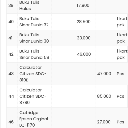
Buku Tulis
39
17.800
Halus
Buku Tulis
1 ka
40
28.500
Sinar Dunia 32
pak
Buku Tulis
1 ka
41
33.000
Sinar Dunia 38
pak
Buku Tulis
1 ka
42
46.000
Sinar Dunia 58
pak
Calculator
43
Citizen SDC-
47.000
Pcs
810B
Calculator
44
Citizen SDC-
85.000
Pcs
8780
Catridge
Epson Orginal
46
27.000
Pcs
LQ-1170