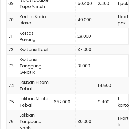
Isolasi Double
69
50.400
2.400
1 pak
Tape ½ inch
Kertas Kado
1 kar
70
40.000
Biasa
pak
Kertas
71
28.000
Payung
72
Kwitansi Kecil
37.000
Kwitansi
73
Tanggung
31.000
Gelatik
Lakban Hitam
74
14.500
Tebal
Lakban Nachi
1
75
652.000
9.400
Tebal
karto
Lakban
1 kar
76
Tanggung
30.000
ljr
Nachi