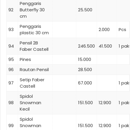
Penggaris
92
Butterfly 30
25.500
cm
Penggaris
93
2.000
Pcs
plastic 30 cm
Pensil 2B
94
246.500
41.500
1 pa
Faber Castell
95
Pines
15.000
96
Rautan Pensil
28.500
Setip Faber
97
67.000
1 pak
Castell
Spidol
98
Snowman
151.500
12.900
1 pak
Kecil
Spidol
99
Snowman
151.500
12.900
1 pak