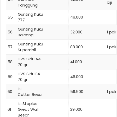
biji
Tanggung
Gunting Kuku
55
49.000
777
Gunting Kuku
56
32.000
1 pak
Baicang
Gunting Kuku
57
88.000
1 pak
Superdoll
HVS Sidu A4
58
41.000
70 gr
HVS Sidu F4
59
46.000
70 gr
Isi
60
59.500
1 pak
Cutter Besar
Isi Staples
61
Great Wall
29.000
Besar