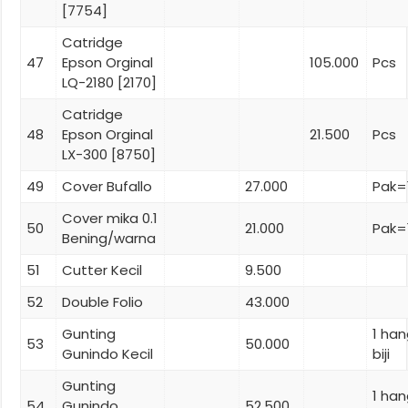
[7754]
Catridge
47
Epson Orginal
105.000
Pcs
LQ-2180 [2170]
Catridge
48
Epson Orginal
21.500
Pcs
LX-300 [8750]
49
Cover Bufallo
27.000
Pak=
Cover mika 0.1
50
21.000
Pak=
Bening/warna
51
Cutter Kecil
9.500
52
Double Folio
43.000
Gunting
1 ha
53
50.000
Gunindo Kecil
biji
Gunting
1 ha
54
Gunindo
52.500