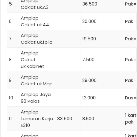
Amplop
5
36.500
Pak=
Coklat uk.A3
Amplop
6
20.000
Pak=
Coklat uk.A4
Amplop
7
19.500
Pak=
Coklat uk.folio
Amplop
8
Coklat
7.500
Pak=
uk.Kabinet
Amplop
9
29.000
Pak=
Coklat uk.Map
Amplop Jaya
10
13.000
Dus=
90 Polos
Amplop
1 kar
11
Lamaran Kerja
83.500
8.600
pak
E310
Amplop
1 ka