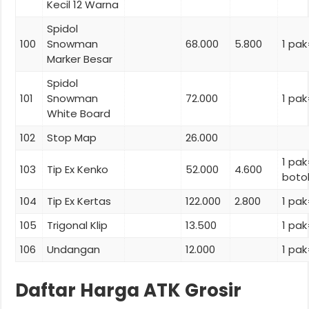
Kecil 12 Warna
Spidol
100
Snowman
68.000
5.800
1 pak
Marker Besar
Spidol
101
Snowman
72.000
1 pak
White Board
102
Stop Map
26.000
1 pak
103
Tip Ex Kenko
52.000
4.600
boto
104
Tip Ex Kertas
122.000
2.800
1 pak
105
Trigonal Klip
13.500
1 pak
106
Undangan
12.000
1 pak
Daftar Harga ATK Grosir