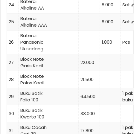
Baterai
24
8.000
Set 
Alkaline AA
Baterai
25
8.000
Set 
Alkaline AAA
Baterai
26
Panasonic
1.800
Pcs
Uk.sedang
Block Note
27
22.000
Garis Kecil
Block Note
28
21.500
Polos Kecil
Buku Batik
1 pa
29
64.500
Folio 100
buku
Buku Batik
30
33.000
Kwarto 100
Buku Cacah
1 pak
31
17.800
Gori 38
buku