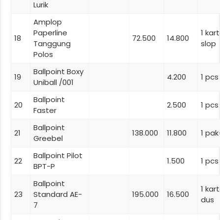
Lurik
Amplop
Paperline
1 kar
18
72.500
14.800
Tanggung
slop
Polos
Ballpoint Boxy
19
4.200
1 pcs
Uniball /001
Ballpoint
20
2.500
1 pcs
Faster
Ballpoint
21
138.000
11.800
1 pak
Greebel
Ballpoint Pilot
22
1.500
1 pcs
BPT-P
Ballpoint
1 ka
23
Standard AE-
195.000
16.500
dus
7