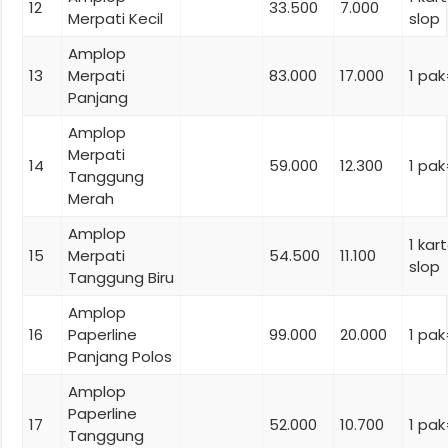
12
33.500
7.000
Merpati Kecil
slop
Amplop
13
Merpati
83.000
17.000
1 pa
Panjang
Amplop
Merpati
14
59.000
12.300
1 pa
Tanggung
Merah
Amplop
1 kar
15
Merpati
54.500
11.100
slop
Tanggung Biru
Amplop
16
Paperline
99.000
20.000
1 pa
Panjang Polos
Amplop
Paperline
17
52.000
10.700
1 pa
Tanggung