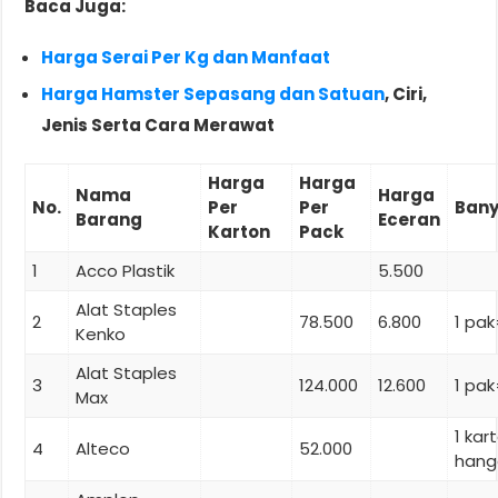
Baca Juga:
Harga Serai Per Kg dan Manfaat
Harga Hamster Sepasang dan Satuan
, Ciri,
Jenis Serta Cara Merawat
Harga
Harga
Nama
Harga
No.
Per
Per
Ban
Barang
Eceran
Karton
Pack
1
Acco Plastik
5.500
Alat Staples
2
78.500
6.800
1 pak
Kenko
Alat Staples
3
124.000
12.600
1 pak
Max
1 ka
4
Alteco
52.000
hang