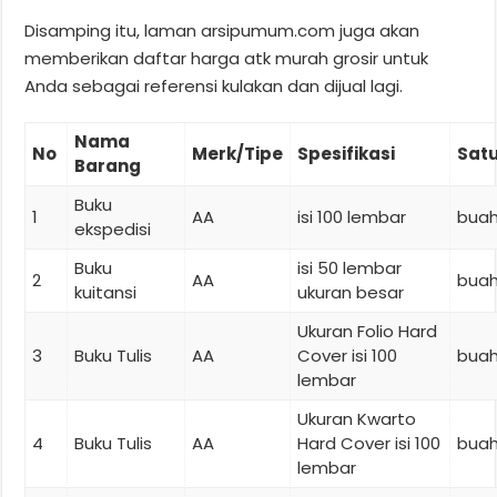
Disamping itu, laman arsipumum.com juga akan
memberikan daftar harga atk murah grosir untuk
Anda sebagai referensi kulakan dan dijual lagi.
Nama
No
Merk/Tipe
Spesifikasi
Sat
Barang
Buku
1
AA
isi 100 lembar
bua
ekspedisi
Buku
isi 50 lembar
2
AA
bua
kuitansi
ukuran besar
Ukuran Folio Hard
3
Buku Tulis
AA
Cover isi 100
bua
lembar
Ukuran Kwarto
4
Buku Tulis
AA
Hard Cover isi 100
bua
lembar