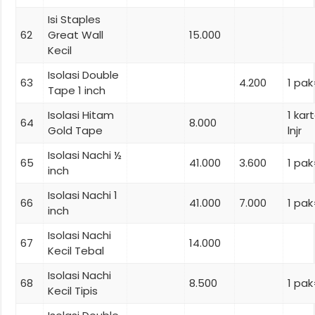
Isi Staples
62
Great Wall
15.000
Kecil
Isolasi Double
63
4.200
1 pak
Tape 1 inch
Isolasi Hitam
1 ka
64
8.000
Gold Tape
lnjr
Isolasi Nachi ½
65
41.000
3.600
1 pak
inch
Isolasi Nachi 1
66
41.000
7.000
1 pak
inch
Isolasi Nachi
67
14.000
Kecil Tebal
Isolasi Nachi
68
8.500
1 pak
Kecil Tipis