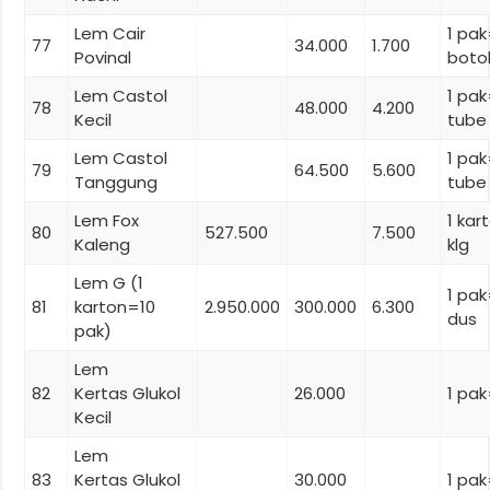
Lem Cair
1 pa
77
34.000
1.700
Povinal
boto
Lem Castol
1 pak
78
48.000
4.200
Kecil
tube
Lem Castol
1 pak
79
64.500
5.600
Tanggung
tube
Lem Fox
1 ka
80
527.500
7.500
Kaleng
klg
Lem G (1
1 pa
81
karton=10
2.950.000
300.000
6.300
dus
pak)
Lem
82
Kertas Glukol
26.000
1 pak
Kecil
Lem
83
Kertas Glukol
30.000
1 pak