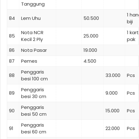
Tanggung
1 han
84
Lem Uhu
50.500
biji
Nota NCR
1 ka
85
25.000
Kecil 2 Ply
pak
86
Nota Pasar
19.000
87
Pemes
4.500
Penggaris
88
33.000
Pcs
besi 100 cm
Penggaris
89
9.000
Pcs
besi 30 cm
Penggaris
90
15.000
Pcs
besi 50 cm
Penggaris
91
22.000
Pcs
besi 60 cm