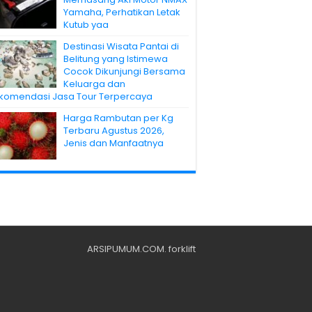
Yamaha, Perhatikan Letak
Kutub yaa
Destinasi Wisata Pantai di
Belitung yang Istimewa
Cocok Dikunjungi Bersama
Keluarga dan
komendasi Jasa Tour Terpercaya
Harga Rambutan per Kg
Terbaru Agustus 2026,
Jenis dan Manfaatnya
ARSIPUMUM.COM
.
forklift