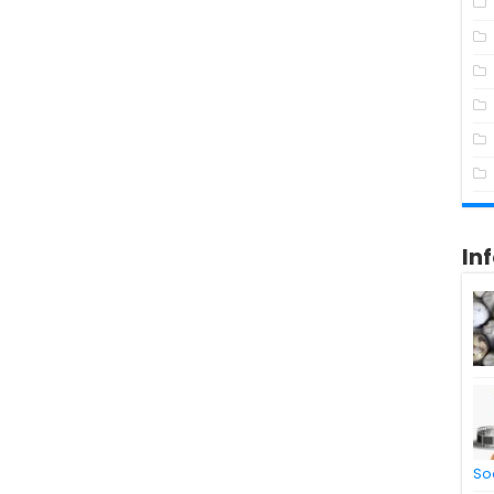
In
So