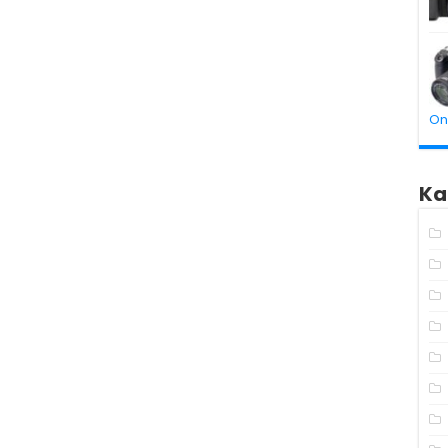
On
Ka