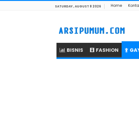
Home
Konta
SATURDAY , AUGUST 8 2026
BISNIS
FASHION
GA