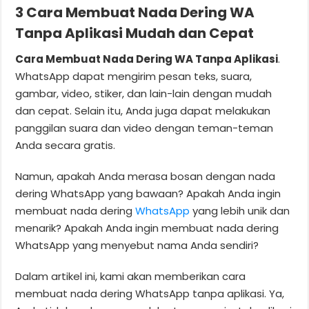
3 Cara Membuat Nada Dering WA
Tanpa Aplikasi Mudah dan Cepat
Cara Membuat Nada Dering WA Tanpa Aplikasi
.
WhatsApp dapat mengirim pesan teks, suara,
gambar, video, stiker, dan lain-lain dengan mudah
dan cepat. Selain itu, Anda juga dapat melakukan
panggilan suara dan video dengan teman-teman
Anda secara gratis.
Namun, apakah Anda merasa bosan dengan nada
dering WhatsApp yang bawaan? Apakah Anda ingin
membuat nada dering
WhatsApp
yang lebih unik dan
menarik? Apakah Anda ingin membuat nada dering
WhatsApp yang menyebut nama Anda sendiri?
Dalam artikel ini, kami akan memberikan cara
membuat nada dering WhatsApp tanpa aplikasi. Ya,