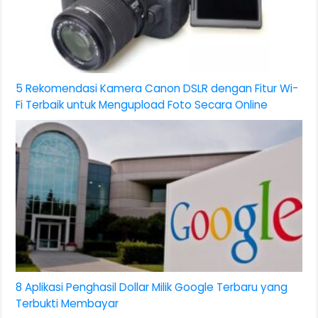
5 Rekomendasi Kamera Canon DSLR dengan Fitur Wi-
Fi Terbaik untuk Mengupload Foto Secara Online
8 Aplikasi Penghasil Dollar Milik Google Terbaru yang
Terbukti Membayar