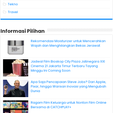
Tekno
Travel
Informasi Pilihan
Rekomendasi Moisturizer untuk Mencerahkan
Wajah dan Menghilangkan Bekas Jerawat
Jadwal Film Bioskop City Plaza Jatinegara XXI
Cinema 21 Jakarta Timur Terbaru Tayang
Minggu Ini Coming Soon
Apa Saja Pencapaian Steve Jobs? Dari Apple,
Pixar, hingga Warisan Inovasi yang Mengubah
Dunia
Ragam Film Keluarga untuk Nonton Film Online
Bersama di CATCHPLAY+