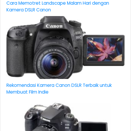
Cara Memotret Landscape Malam Hari dengan
Kamera DSLR Canon
Rekomendasi Kamera Canon DSLR Terbaik untuk
Membuat Film Indie