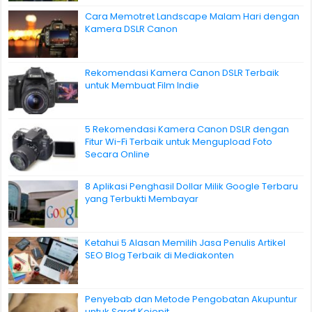
Cara Memotret Landscape Malam Hari dengan
Kamera DSLR Canon
Rekomendasi Kamera Canon DSLR Terbaik
untuk Membuat Film Indie
5 Rekomendasi Kamera Canon DSLR dengan
Fitur Wi-Fi Terbaik untuk Mengupload Foto
Secara Online
8 Aplikasi Penghasil Dollar Milik Google Terbaru
yang Terbukti Membayar
Ketahui 5 Alasan Memilih Jasa Penulis Artikel
SEO Blog Terbaik di Mediakonten
Penyebab dan Metode Pengobatan Akupuntur
untuk Saraf Kejepit