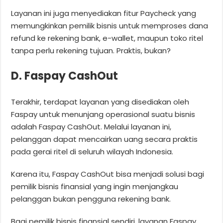
Layanan ini juga menyediakan fitur Paycheck yang
memungkinkan pemilik bisnis untuk memproses dana
refund ke rekening bank, e-wallet, maupun toko ritel
tanpa perlu rekening tujuan. Praktis, bukan?
D. Faspay CashOut
Terakhir, terdapat layanan yang disediakan oleh
Faspay untuk menunjang operasional suatu bisnis
adalah Faspay CashOut. Melalui layanan ini,
pelanggan dapat mencairkan uang secara praktis
pada gerai ritel di seluruh wilayah Indonesia.
Karena itu, Faspay CashOut bisa menjadi solusi bagi
pemilik bisnis finansial yang ingin menjangkau
pelanggan bukan pengguna rekening bank.
Bagi pemilik bisnis finansial sendiri, layanan Faspay