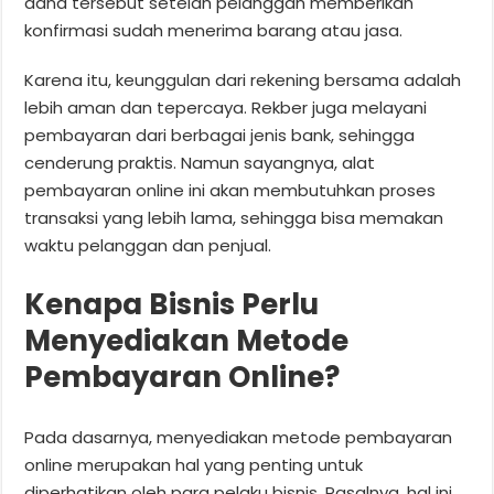
dana tersebut setelah pelanggan memberikan
konfirmasi sudah menerima barang atau jasa.
Karena itu, keunggulan dari rekening bersama adalah
lebih aman dan tepercaya. Rekber juga melayani
pembayaran dari berbagai jenis bank, sehingga
cenderung praktis. Namun sayangnya, alat
pembayaran online ini akan membutuhkan proses
transaksi yang lebih lama, sehingga bisa memakan
waktu pelanggan dan penjual.
Kenapa Bisnis Perlu
Menyediakan Metode
Pembayaran Online?
Pada dasarnya, menyediakan metode pembayaran
online merupakan hal yang penting untuk
diperhatikan oleh para pelaku bisnis. Pasalnya, hal ini