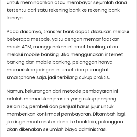
untuk memindahkan atau membayar sejumlah dana
tertentu dari satu rekening bank ke rekening bank
lainnya.
Pada dasarnya, transfer bank dapat dilakukan melalui
beberapa metode, yaitu dengan memanfaatkan
mesin ATM, menggunakan internet banking, atau
melalui mobile banking. Jika menggunakan internet
banking dan mobile banking, pelanggan hanya
memerlukan jaringan internet dan perangkat
smartphone saja, jadi terbilang cukup praktis.
Namun, kekurangan dari metode pembayaran ini
adalah memerlukan proses yang cukup panjang.
Selain itu, pembeli dan penjual harus jujur untuk
memberikan konfirmasi pembayaran. Ditambah lagi,
jika ingin mentransfer dana ke bank lain, pelanggan
akan dikenakan sejumlah biaya administrasi.