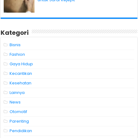
Kategori
Bisnis
Fashion
Gaya Hidup
Kecantikan
Kesehatan
Lainnya
News
Otomotif
Parenting
Pendidikan