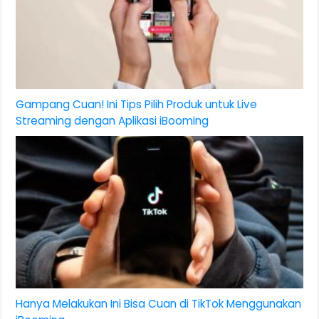
Gampang Cuan! Ini Tips Pilih Produk untuk Live
Streaming dengan Aplikasi iBooming
Hanya Melakukan Ini Bisa Cuan di TikTok Menggunakan