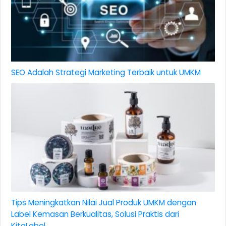
SEO Adalah Strategi Marketing Terbaik untuk UMKM
Tips Meningkatkan Nilai Jual Produk UMKM dengan
Label Kemasan Berkualitas, Solusi Praktis dari
KitaLabel