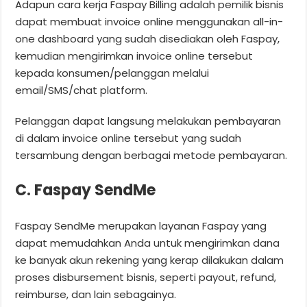
Adapun cara kerja Faspay Billing adalah pemilik bisnis
dapat membuat invoice online menggunakan all-in-
one dashboard yang sudah disediakan oleh Faspay,
kemudian mengirimkan invoice online tersebut
kepada konsumen/pelanggan melalui
email/SMS/chat platform.
Pelanggan dapat langsung melakukan pembayaran
di dalam invoice online tersebut yang sudah
tersambung dengan berbagai metode pembayaran.
C. Faspay SendMe
Faspay SendMe merupakan layanan Faspay yang
dapat memudahkan Anda untuk mengirimkan dana
ke banyak akun rekening yang kerap dilakukan dalam
proses disbursement bisnis, seperti payout, refund,
reimburse, dan lain sebagainya.