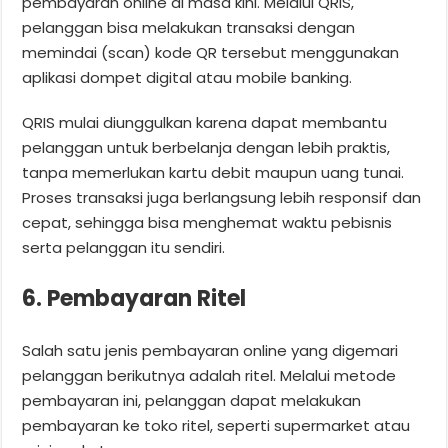
pembayaran online di masa kini. Melalui QRIS,
pelanggan bisa melakukan transaksi dengan
memindai (scan) kode QR tersebut menggunakan
aplikasi dompet digital atau mobile banking.
QRIS mulai diunggulkan karena dapat membantu
pelanggan untuk berbelanja dengan lebih praktis,
tanpa memerlukan kartu debit maupun uang tunai.
Proses transaksi juga berlangsung lebih responsif dan
cepat, sehingga bisa menghemat waktu pebisnis
serta pelanggan itu sendiri.
6. Pembayaran Ritel
Salah satu jenis pembayaran online yang digemari
pelanggan berikutnya adalah ritel. Melalui metode
pembayaran ini, pelanggan dapat melakukan
pembayaran ke toko ritel, seperti supermarket atau