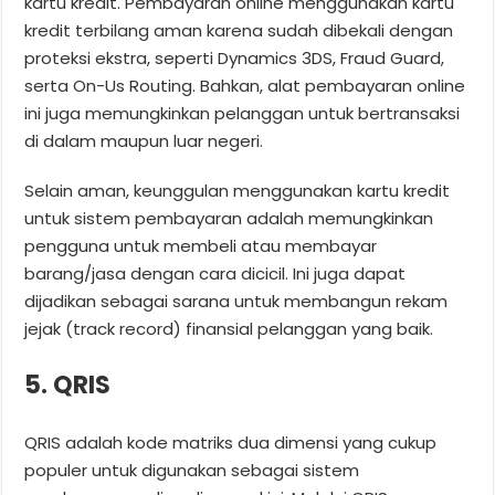
kartu kredit. Pembayaran online menggunakan kartu
kredit terbilang aman karena sudah dibekali dengan
proteksi ekstra, seperti Dynamics 3DS, Fraud Guard,
serta On-Us Routing. Bahkan, alat pembayaran online
ini juga memungkinkan pelanggan untuk bertransaksi
di dalam maupun luar negeri.
Selain aman, keunggulan menggunakan kartu kredit
untuk sistem pembayaran adalah memungkinkan
pengguna untuk membeli atau membayar
barang/jasa dengan cara dicicil. Ini juga dapat
dijadikan sebagai sarana untuk membangun rekam
jejak (track record) finansial pelanggan yang baik.
5. QRIS
QRIS adalah kode matriks dua dimensi yang cukup
populer untuk digunakan sebagai sistem