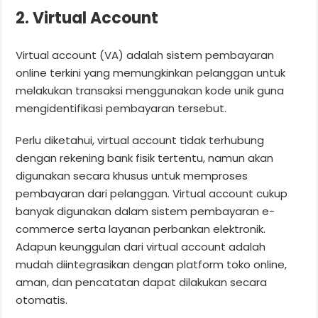
2. Virtual Account
Virtual account (VA) adalah sistem pembayaran
online terkini yang memungkinkan pelanggan untuk
melakukan transaksi menggunakan kode unik guna
mengidentifikasi pembayaran tersebut.
Perlu diketahui, virtual account tidak terhubung
dengan rekening bank fisik tertentu, namun akan
digunakan secara khusus untuk memproses
pembayaran dari pelanggan. Virtual account cukup
banyak digunakan dalam sistem pembayaran e-
commerce serta layanan perbankan elektronik.
Adapun keunggulan dari virtual account adalah
mudah diintegrasikan dengan platform toko online,
aman, dan pencatatan dapat dilakukan secara
otomatis.