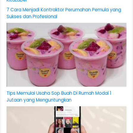
7 Cara Menjadi Kontraktor Perumahan Pemula yang
Sukses dan Profesional
Tips Memulai Usaha Sop Buah Di Rumah Modal 1
Jutaan yang Menguntungkan