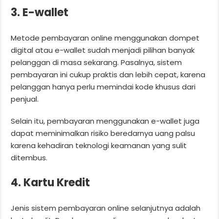
3. E-wallet
Metode pembayaran online menggunakan dompet
digital atau e-wallet sudah menjadi pilihan banyak
pelanggan di masa sekarang. Pasalnya, sistem
pembayaran ini cukup praktis dan lebih cepat, karena
pelanggan hanya perlu memindai kode khusus dari
penjual.
Selain itu, pembayaran menggunakan e-wallet juga
dapat meminimalkan risiko beredarnya uang palsu
karena kehadiran teknologi keamanan yang sulit
ditembus.
4. Kartu Kredit
Jenis sistem pembayaran online selanjutnya adalah