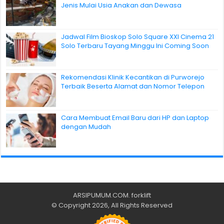
Jenis Mulai Usia Anakan dan Dewasa
Jadwal Film Bioskop Solo Square XXI Cinema 21
Solo Terbaru Tayang Minggu Ini Coming Soon
Rekomendasi Klinik Kecantikan di Purworejo
Terbaik Beserta Alamat dan Nomor Telepon
Cara Membuat Email Baru dari HP dan Laptop
dengan Mudah
ARSIPUMUM.COM
.
forklift
© Copyright 2026, All Rights Reserved