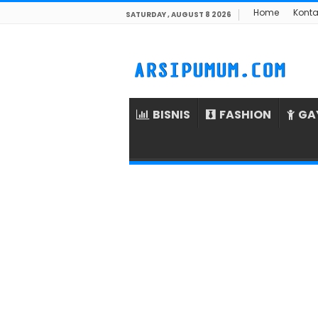
Home
Konta
SATURDAY , AUGUST 8 2026
BISNIS
FASHION
GA