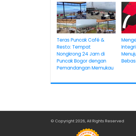
Teras Puncak Café &
Menge
Resto: Tempat
Integr
Nongkrong 24 Jam di
Menuj
Puncak Bogor dengan
Bebas
Pemandangan Memukau
© Copyright 2026, All Rights Reserved