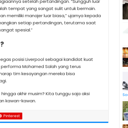
iaannya setelah pertandingan. “Sungguh luar
alah tempat yang sangat sulit untuk bermain.
n memiliki manajer luar biasa,” ujarnya kepada
nangkan setiap pertandingan, terutama saat
sangat spesial.”
a?
as posisi Liverpool sebagai kandidat kuat
gan performa Mohamed Salah yang terus
erharap tim kesayangan mereka bisa
agi.
 hingga akhir musim? Kita tunggu saja aksi
So
dan kawan-kawan.
Pinterest