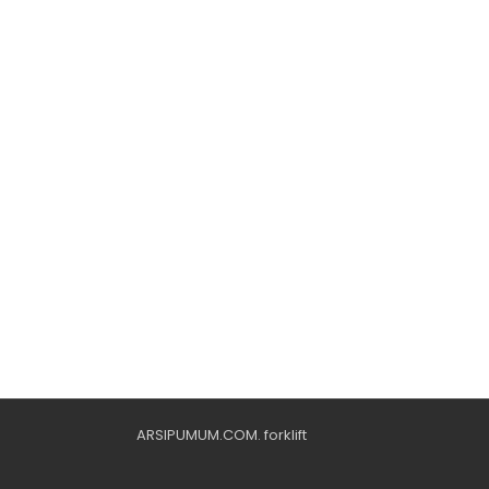
ARSIPUMUM.COM
.
forklift