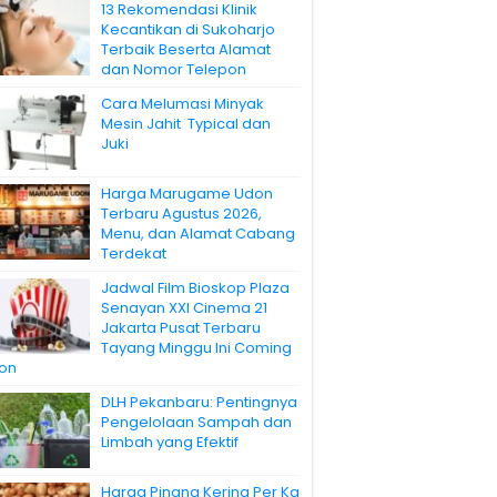
13 Rekomendasi Klinik
Kecantikan di Sukoharjo
Terbaik Beserta Alamat
dan Nomor Telepon
Cara Melumasi Minyak
Mesin Jahit Typical dan
Juki
Harga Marugame Udon
Terbaru Agustus 2026,
Menu, dan Alamat Cabang
Terdekat
Jadwal Film Bioskop Plaza
Senayan XXI Cinema 21
Jakarta Pusat Terbaru
Tayang Minggu Ini Coming
on
DLH Pekanbaru: Pentingnya
Pengelolaan Sampah dan
Limbah yang Efektif
Harga Pinang Kering Per Kg