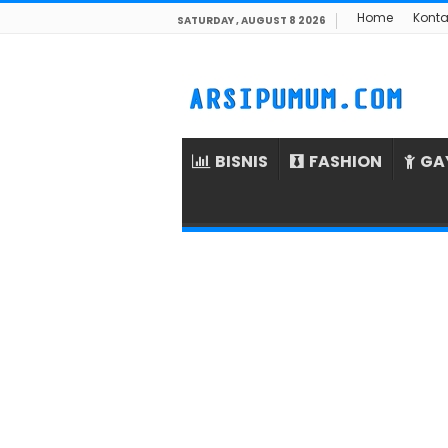
Home
Konta
SATURDAY , AUGUST 8 2026
BISNIS
FASHION
GA