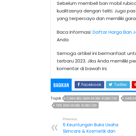
Sebelum membeli ban mobil rubico
kualitasnya dengan teliti. Juga pa
yang terpercaya dan memiliki garan
Baca Informasi:
Daftar Harga Ban 
Anda
Semoga artikel ini bermanfaat unt
terbaru 2023. Jika Anda memiliki p
komentar di bawah ini.
Facebook
Twitter
Bagikan
Topik
CARA BELI BAN MOBIL RUBICON
HARGA
TIPE BAN MOBIL RUBICON
Previous
6 Keuntungan Buka Usaha
Skincare & Kosmetik dan