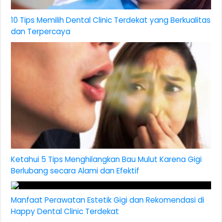
10 Tips Memilih Dental Clinic Terdekat yang Berkualitas
dan Terpercaya
Ketahui 5 Tips Menghilangkan Bau Mulut Karena Gigi
Berlubang secara Alami dan Efektif
Manfaat Perawatan Estetik Gigi dan Rekomendasi di
Happy Dental Clinic Terdekat