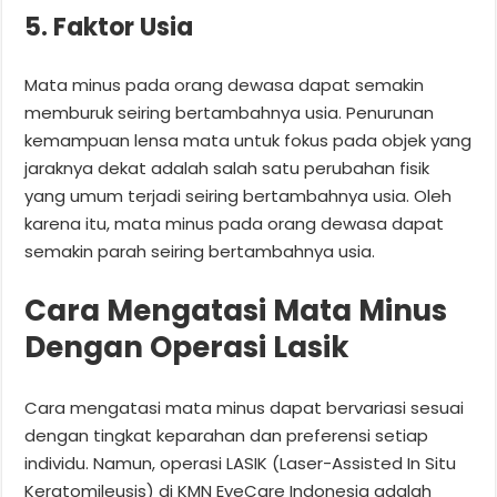
5. Faktor Usia
Mata minus pada orang dewasa dapat semakin
memburuk seiring bertambahnya usia. Penurunan
kemampuan lensa mata untuk fokus pada objek yang
jaraknya dekat adalah salah satu perubahan fisik
yang umum terjadi seiring bertambahnya usia. Oleh
karena itu, mata minus pada orang dewasa dapat
semakin parah seiring bertambahnya usia.
Cara Mengatasi Mata Minus
Dengan Operasi Lasik
Cara mengatasi mata minus dapat bervariasi sesuai
dengan tingkat keparahan dan preferensi setiap
individu. Namun, operasi LASIK (Laser-Assisted In Situ
Keratomileusis) di KMN EyeCare Indonesia adalah