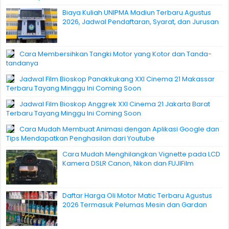
Biaya Kuliah UNIPMA Madiun Terbaru Agustus
2026, Jadwal Pendaftaran, Syarat, dan Jurusan
Cara Membersihkan Tangki Motor yang Kotor dan Tanda-
tandanya
Jadwal Film Bioskop Panakkukang XXI Cinema 21 Makassar
Terbaru Tayang Minggu Ini Coming Soon
Jadwal Film Bioskop Anggrek XXI Cinema 21 Jakarta Barat
Terbaru Tayang Minggu Ini Coming Soon
Cara Mudah Membuat Animasi dengan Aplikasi Google dan
Tips Mendapatkan Penghasilan dari Youtube
Cara Mudah Menghilangkan Vignette pada LCD
Kamera DSLR Canon, Nikon dan FUJIFilm
Daftar Harga Oli Motor Matic Terbaru Agustus
2026 Termasuk Pelumas Mesin dan Gardan