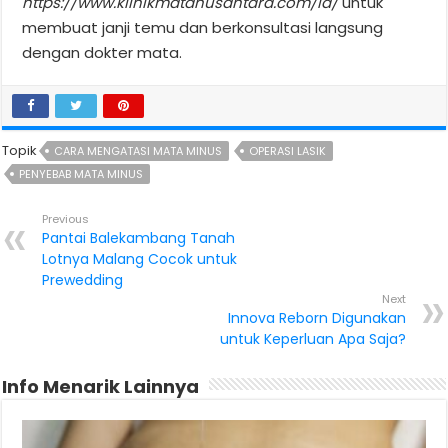
https://www.klinikmatanusantara.com/id/
untuk
membuat janji temu dan berkonsultasi langsung
dengan dokter mata.
Topik
CARA MENGATASI MATA MINUS
OPERASI LASIK
PENYEBAB MATA MINUS
Previous
Pantai Balekambang Tanah
Lotnya Malang Cocok untuk
Prewedding
Next
Innova Reborn Digunakan
untuk Keperluan Apa Saja?
Info Menarik Lainnya