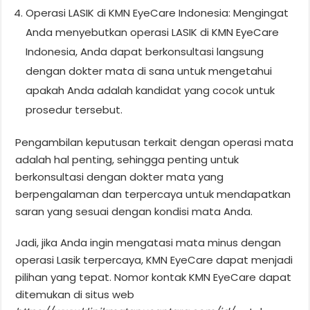
Operasi LASIK di KMN EyeCare Indonesia: Mengingat
Anda menyebutkan operasi LASIK di KMN EyeCare
Indonesia, Anda dapat berkonsultasi langsung
dengan dokter mata di sana untuk mengetahui
apakah Anda adalah kandidat yang cocok untuk
prosedur tersebut.
Pengambilan keputusan terkait dengan operasi mata
adalah hal penting, sehingga penting untuk
berkonsultasi dengan dokter mata yang
berpengalaman dan terpercaya untuk mendapatkan
saran yang sesuai dengan kondisi mata Anda.
Jadi, jika Anda ingin mengatasi mata minus dengan
operasi Lasik terpercaya, KMN EyeCare dapat menjadi
pilihan yang tepat. Nomor kontak KMN EyeCare dapat
ditemukan di situs web