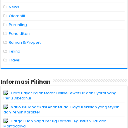
News
Otomotif
Parenting
Pendidikan
Rumah & Properti
Tekno
Travel
Informasi Pilihan
Cara Bayar Pajak Motor Online Lewat HP dan Syarat yang
Perlu Diketahui
Vario 150 Modifikasi Anak Muda: Gaya Kekinian yang Stylish
dan Penuh Karakter
Harga Buah Naga Per Kg Terbaru Agustus 2026 dan
Manfaatnya