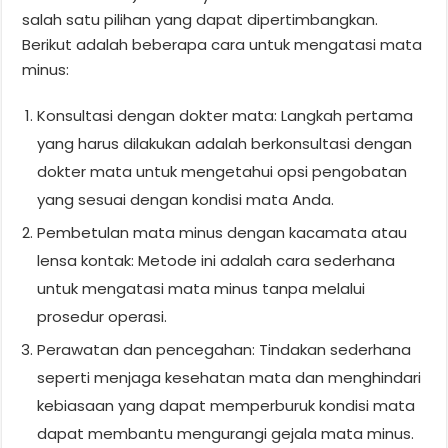
salah satu pilihan yang dapat dipertimbangkan.
Berikut adalah beberapa cara untuk mengatasi mata
minus:
Konsultasi dengan dokter mata: Langkah pertama
yang harus dilakukan adalah berkonsultasi dengan
dokter mata untuk mengetahui opsi pengobatan
yang sesuai dengan kondisi mata Anda.
Pembetulan mata minus dengan kacamata atau
lensa kontak: Metode ini adalah cara sederhana
untuk mengatasi mata minus tanpa melalui
prosedur operasi.
Perawatan dan pencegahan: Tindakan sederhana
seperti menjaga kesehatan mata dan menghindari
kebiasaan yang dapat memperburuk kondisi mata
dapat membantu mengurangi gejala mata minus.