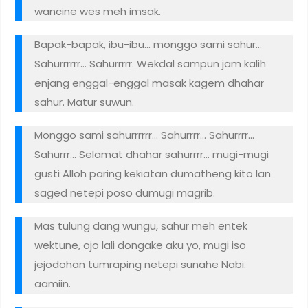
wancine wes meh imsak.
Bapak-bapak, ibu-ibu… monggo sami sahur…
Sahurrrrrr… Sahurrrrr. Wekdal sampun jam kalih
enjang enggal-enggal masak kagem dhahar
sahur. Matur suwun.
Monggo sami sahurrrrrr… Sahurrrr… Sahurrrr…
Sahurrr… Selamat dhahar sahurrrr… mugi-mugi
gusti Alloh paring kekiatan dumatheng kito lan
saged netepi poso dumugi magrib.
Mas tulung dang wungu, sahur meh entek
wektune, ojo lali dongake aku yo, mugi iso
jejodohan tumraping netepi sunahe Nabi.
aamiin.