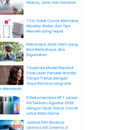
Makna, Jenis dan Gambar
7 Ciri Tidak Cocok Memakai
Micellar Water dan Tips
Memilih yang Tepat
Beberapa Jenis Helm yang
Bisa Berbahaya Jika
Digunakan
7 Inspirasi Model Rambut
Oval Layer Pendek Wanita:
Tampil Trendi dengan
Gaya Rambut yang Unik
n Menawan
5 Rekomendasi HP 1 Jutaan
5G Terbaru Agustus 2026
dengan Spek Gahar Cocok
untuk Main Game
Jadwal Film Bioskop
Ubertos XXI Cinema 21