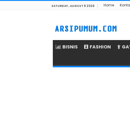
Home
Konta
SATURDAY , AUGUST 8 2026
BISNIS
FASHION
GA