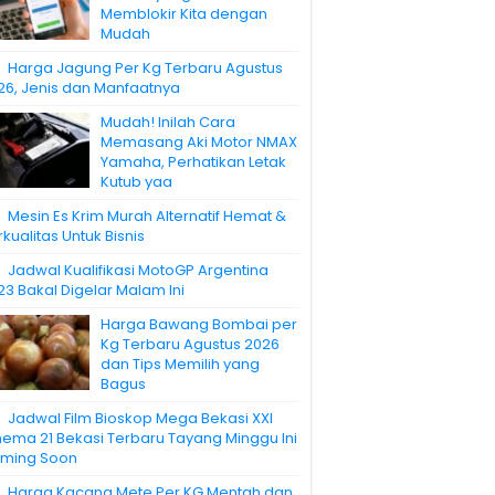
Memblokir Kita dengan
Mudah
Harga Jagung Per Kg Terbaru Agustus
26, Jenis dan Manfaatnya
Mudah! Inilah Cara
Memasang Aki Motor NMAX
Yamaha, Perhatikan Letak
Kutub yaa
Mesin Es Krim Murah Alternatif Hemat &
kualitas Untuk Bisnis
Jadwal Kualifikasi MotoGP Argentina
23 Bakal Digelar Malam Ini
Harga Bawang Bombai per
Kg Terbaru Agustus 2026
dan Tips Memilih yang
Bagus
Jadwal Film Bioskop Mega Bekasi XXI
nema 21 Bekasi Terbaru Tayang Minggu Ini
ming Soon
Harga Kacang Mete Per KG Mentah dan