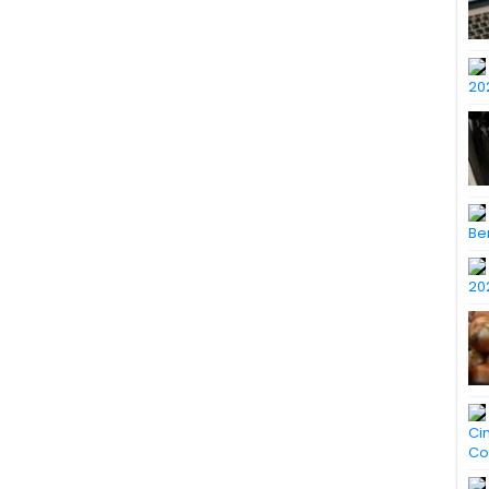
20
Ber
20
Ci
Co