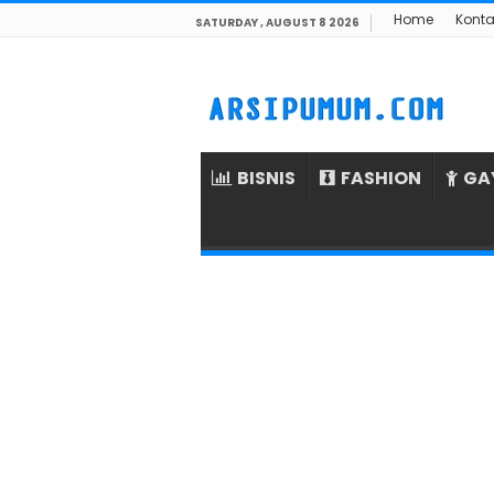
Home
Konta
SATURDAY , AUGUST 8 2026
BISNIS
FASHION
GA