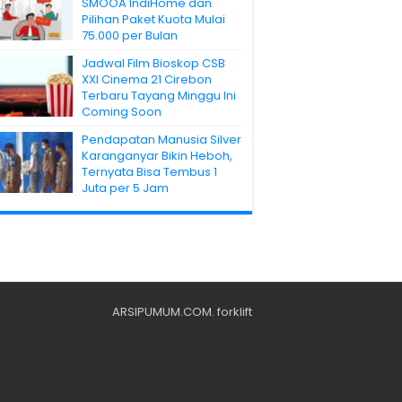
SMOOA IndiHome dan
Pilihan Paket Kuota Mulai
75.000 per Bulan
Jadwal Film Bioskop CSB
XXI Cinema 21 Cirebon
Terbaru Tayang Minggu Ini
Coming Soon
Pendapatan Manusia Silver
Karanganyar Bikin Heboh,
Ternyata Bisa Tembus 1
Juta per 5 Jam
ARSIPUMUM.COM
.
forklift