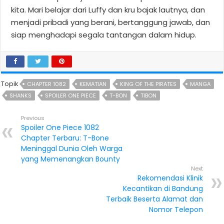
kita. Mari belajar dari Luffy dan kru bajak lautnya, dan
menjadi pribadi yang berani, bertanggung jawab, dan
siap menghadapi segala tantangan dalam hidup.
Topik
CHAPTER 1082
KEMATIAN
KING OF THE PIRATES
MANGA
SHANKS
SPOILER ONE PIECE
T-BON
TIBON
Previous
Spoiler One Piece 1082
Chapter Terbaru: T-Bone
Meninggal Dunia Oleh Warga
yang Memenangkan Bounty
Next
Rekomendasi Klinik
Kecantikan di Bandung
Terbaik Beserta Alamat dan
Nomor Telepon