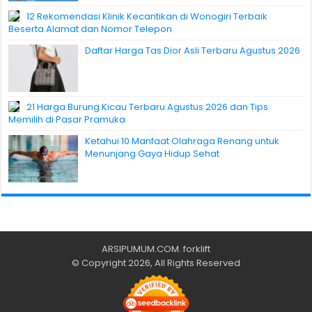
12 Rekomendasi Klinik Kecantikan di Wonogiri Terbaik
Beserta Alamat dan Nomor Telepon
Daftar Harga Tas Dior Asli Terbaru Agustus 2026
21 Harga Burung Kicau Terbaru Agustus 2026 dan Tips
Memilih di Pasar Pramuka
Ketahui 10 Manfaat Olahraga Renang untuk
Menunjang Gaya Hidup Sehat
ARSIPUMUM.COM
.
forklift
© Copyright 2026, All Rights Reserved