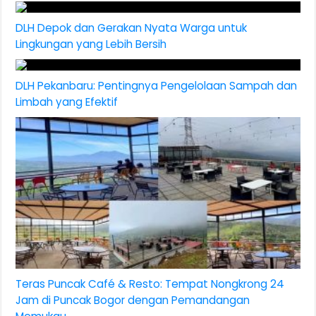
DLH Depok dan Gerakan Nyata Warga untuk
Lingkungan yang Lebih Bersih
DLH Pekanbaru: Pentingnya Pengelolaan Sampah dan
Limbah yang Efektif
Teras Puncak Café & Resto: Tempat Nongkrong 24
Jam di Puncak Bogor dengan Pemandangan