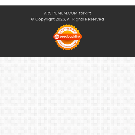
ARSIPUMUM.COM
.
forklift
© Copyright 2026, All Rights Reserved