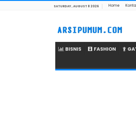
Home
Konta
SATURDAY , AUGUST 8 2026
BISNIS
FASHION
GA