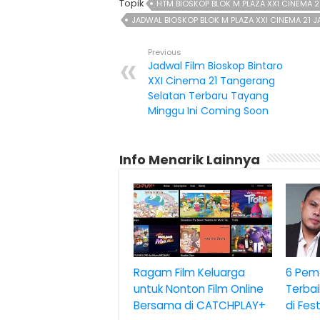
Topik
HTM BIOSKOP BLOK M PLAZA XXI CINEMA 2
JADWAL BIOSKOP BLOK M PLAZA XXI CINEMA 21 
Previous
Jadwal Film Bioskop Bintaro
XXI Cinema 21 Tangerang
Selatan Terbaru Tayang
Minggu Ini Coming Soon
Info Menarik Lainnya
Ragam Film Keluarga
6 Pem
untuk Nonton Film Online
Terbai
Bersama di CATCHPLAY+
di Fes