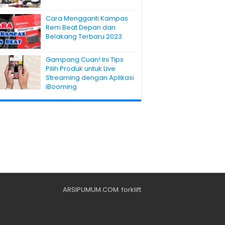
Cara Mengganti Kampas
Rem Beat Depan dan
Belakang Terbaru 2023
Gampang Cuan! Ini Tips
Pilih Produk untuk Live
Streaming dengan Aplikasi
iBooming
ARSIPUMUM.COM
.
forklift