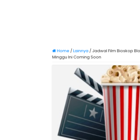
Home
/
Lainnya
/
Jadwal Film Bioskop Bl
Minggu Ini Coming Soon