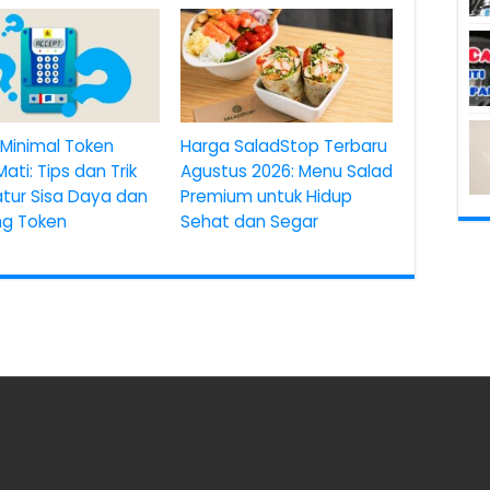
Minimal Token
Harga SaladStop Terbaru
 Mati: Tips dan Trik
Agustus 2026: Menu Salad
tur Sisa Daya dan
Premium untuk Hidup
ang Token
Sehat dan Segar