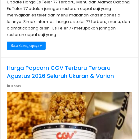
Update Harga Es Teler 77 Terbaru, Menu dan Alamat Cabang.
Es Teler 77 adalah jaringan restoran cepat saji yang
menyajikan es teler dan menu makanan khas Indonesia
lainnya. Simak informasi harga es teler 77 terbaru, menu, dan
alamat cabang di sini. Es Teler 77 merupakan jaringan
restoran cepat saji yang …
Baca Selengkapnya »
Harga Popcorn CGV Terbaru Terbaru
Agustus 2026 Seluruh Ukuran & Varian
Bisnis