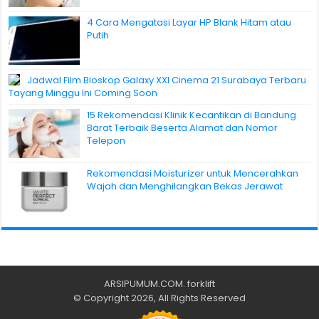
4 Cara Mengatasi Layar HP Blank Hitam atau
Putih
Jadwal Film Bioskop Galaxy XXI Cinema 21 Surabaya Terbaru
Tayang Minggu Ini Coming Soon
15 Rekomendasi Klinik Kecantikan di Bandung
Barat Terbaik Beserta Alamat dan Nomor
Telepon
Rekomendasi Moisturizer untuk Mencerahkan
Wajah dan Menghilangkan Bekas Jerawat
ARSIPUMUM.COM
.
forklift
© Copyright 2026, All Rights Reserved