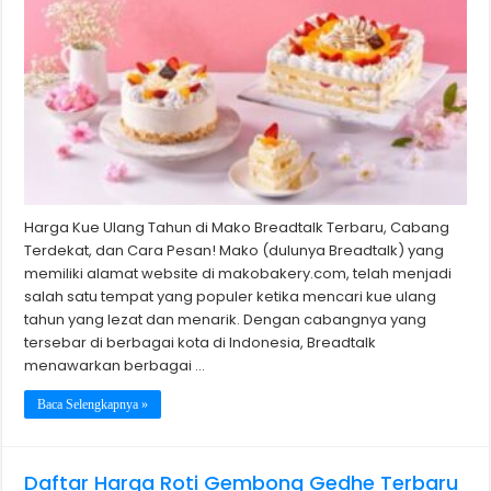
Harga Kue Ulang Tahun di Mako Breadtalk Terbaru, Cabang
Terdekat, dan Cara Pesan! Mako (dulunya Breadtalk) yang
memiliki alamat website di makobakery.com, telah menjadi
salah satu tempat yang populer ketika mencari kue ulang
tahun yang lezat dan menarik. Dengan cabangnya yang
tersebar di berbagai kota di Indonesia, Breadtalk
menawarkan berbagai …
Baca Selengkapnya »
Daftar Harga Roti Gembong Gedhe Terbaru