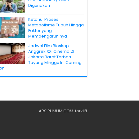
Digunakan
Ketahui Proses
Metabolisme Tubuh Hingga
Faktor yang
Mempengaruhinya
Jadwal Film Bioskop
Anggrek XXI Cinema 21
Jakarta Barat Terbaru
Tayang Minggu Ini Coming
on
ARSIPUMUM.COM
.
forklift