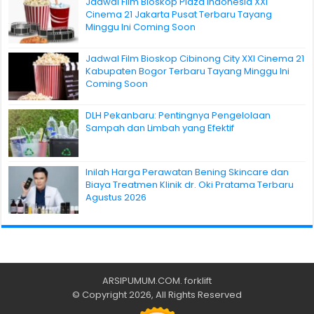
Jadwal Film Bioskop Plaza Indonesia XXI
Cinema 21 Jakarta Pusat Terbaru Tayang
Minggu Ini Coming Soon
Jadwal Film Bioskop Cibinong City XXI Cinema 21
Kabupaten Bogor Terbaru Tayang Minggu Ini
Coming Soon
DLH Pekanbaru: Pentingnya Pengelolaan
Sampah dan Limbah yang Efektif
Inilah Harga Perawatan Bening Skincare dan
Biaya Treatmen Klinik dr. Oki Pratama Terbaru
Agustus 2026
ARSIPUMUM.COM
.
forklift
© Copyright 2026, All Rights Reserved