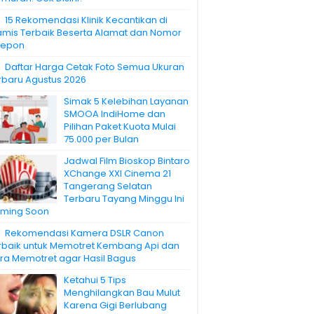
15 Rekomendasi Klinik Kecantikan di
amis Terbaik Beserta Alamat dan Nomor
lepon
Daftar Harga Cetak Foto Semua Ukuran
rbaru Agustus 2026
Simak 5 Kelebihan Layanan
SMOOA IndiHome dan
Pilihan Paket Kuota Mulai
75.000 per Bulan
Jadwal Film Bioskop Bintaro
XChange XXI Cinema 21
Tangerang Selatan
Terbaru Tayang Minggu Ini
ming Soon
Rekomendasi Kamera DSLR Canon
rbaik untuk Memotret Kembang Api dan
ra Memotret agar Hasil Bagus
Ketahui 5 Tips
Menghilangkan Bau Mulut
Karena Gigi Berlubang