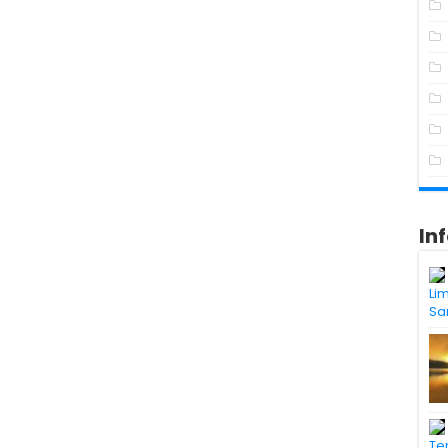
In
Li
S
Te