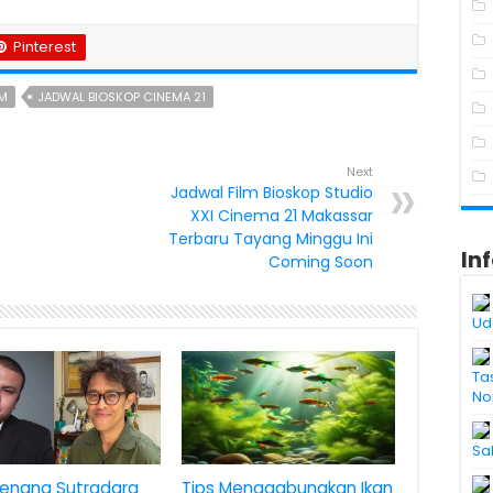
Pinterest
AM
JADWAL BIOSKOP CINEMA 21
Next
Jadwal Film Bioskop Studio
XXI Cinema 21 Makassar
Terbaru Tayang Minggu Ini
In
Coming Soon
Ud
Ta
No
Sa
enang Sutradara
Tips Menggabungkan Ikan