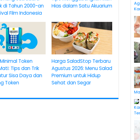
Ag
k di Tahun 2000-an
Hias dalam Satu Akuarium
Ka
tival Film Indonesia
Minimal Token
Harga SaladStop Terbaru
 Mati: Tips dan Trik
Agustus 2026: Menu Salad
tur Sisa Daya dan
Premium untuk Hidup
ang Token
Sehat dan Segar
Ma
Ka
Te