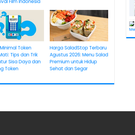
tival Film Indonesia
Me
Minimal Token
Harga SaladStop Terbaru
 Mati: Tips dan Trik
Agustus 2026: Menu Salad
tur Sisa Daya dan
Premium untuk Hidup
ang Token
Sehat dan Segar