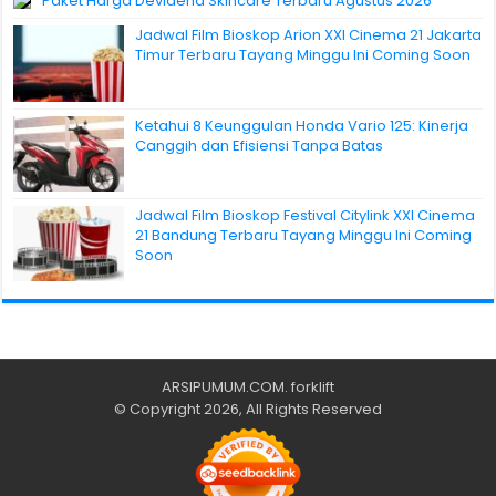
Paket Harga Deviaena Skincare Terbaru Agustus 2026
Jadwal Film Bioskop Arion XXI Cinema 21 Jakarta
Timur Terbaru Tayang Minggu Ini Coming Soon
Ketahui 8 Keunggulan Honda Vario 125: Kinerja
Canggih dan Efisiensi Tanpa Batas
Jadwal Film Bioskop Festival Citylink XXI Cinema
21 Bandung Terbaru Tayang Minggu Ini Coming
Soon
ARSIPUMUM.COM
.
forklift
© Copyright 2026, All Rights Reserved