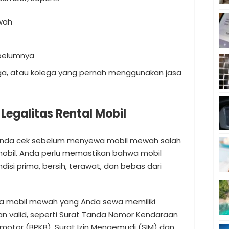
ewah
ebelumnya
ga, atau kolega yang pernah menggunakan jasa
 Legalitas Rental Mobil
u Anda cek sebelum menyewa mobil mewah salah
s mobil. Anda perlu memastikan bahwa mobil
i prima, bersih, terawat, dan bebas dari
a mobil mewah yang Anda sewa memiliki
n valid, seperti Surat Tanda Nomor Kendaraan
rmotor (BPKB), Surat Izin Mengemudi (SIM) dan