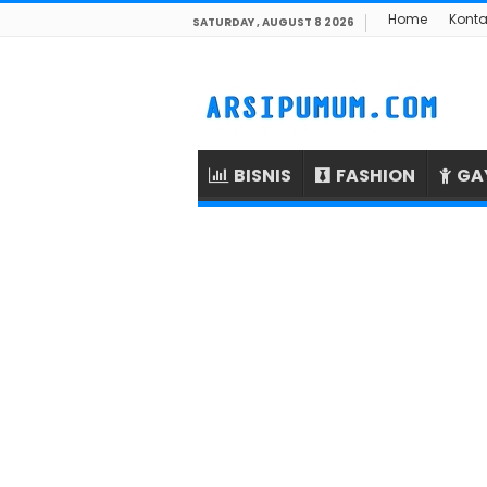
Home
Konta
SATURDAY , AUGUST 8 2026
BISNIS
FASHION
GA