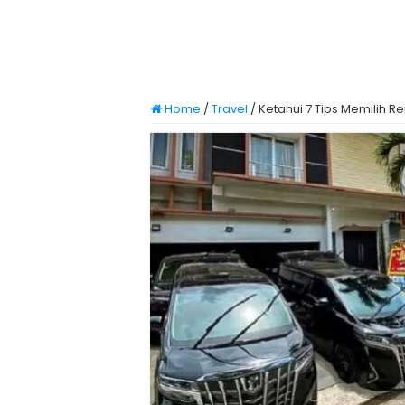
Home
/
Travel
/
Ketahui 7 Tips Memilih R