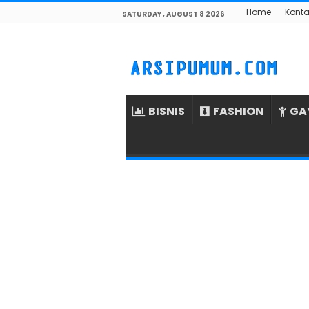
Home
Konta
SATURDAY , AUGUST 8 2026
BISNIS
FASHION
GA