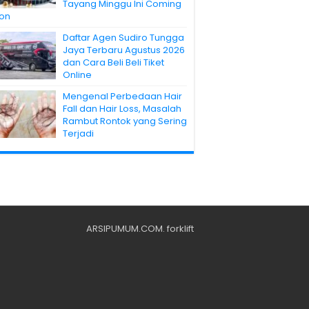
Tayang Minggu Ini Coming
on
Daftar Agen Sudiro Tungga
Jaya Terbaru Agustus 2026
dan Cara Beli Beli Tiket
Online
Mengenal Perbedaan Hair
Fall dan Hair Loss, Masalah
Rambut Rontok yang Sering
Terjadi
ARSIPUMUM.COM
.
forklift