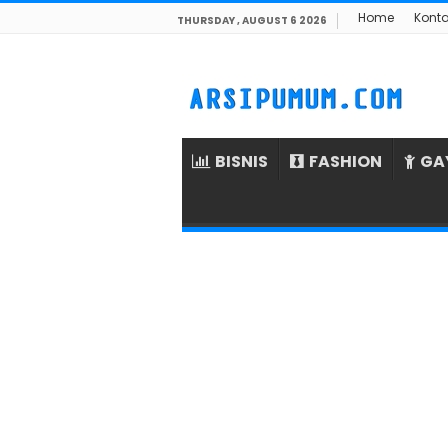
Home
Kont
THURSDAY , AUGUST 6 2026
BISNIS
FASHION
GA