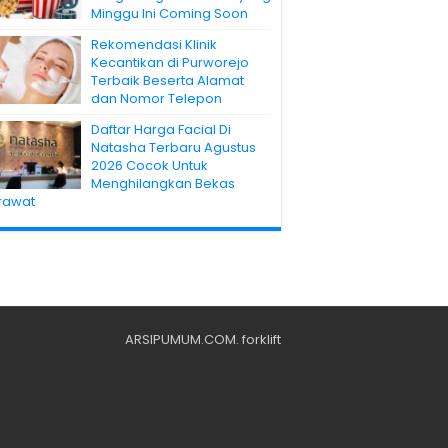
Minggu Ini Coming Soon
Rekomendasi Klinik
Kecantikan di Purworejo
Terbaik Beserta Alamat
dan Nomor Telepon
Daftar Harga Facial Di
Natasha Terbaru Agustus
2026 Cocok Untuk
Menghilangkan Bekas
rawat
ARSIPUMUM.COM
.
forklift