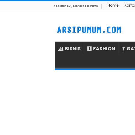
Home
Konta
SATURDAY , AUGUST 8 2026
BISNIS
FASHION
GA