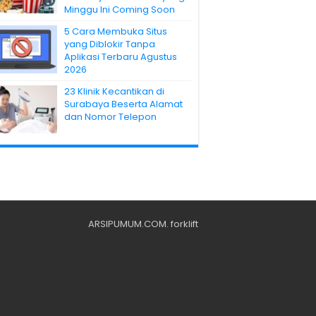
Minggu Ini Coming Soon
5 Cara Membuka Situs
yang Diblokir Tanpa
Aplikasi Terbaru Agustus
2026
23 Klinik Kecantikan di
Surabaya Beserta Alamat
dan Nomor Telepon
ARSIPUMUM.COM
.
forklift