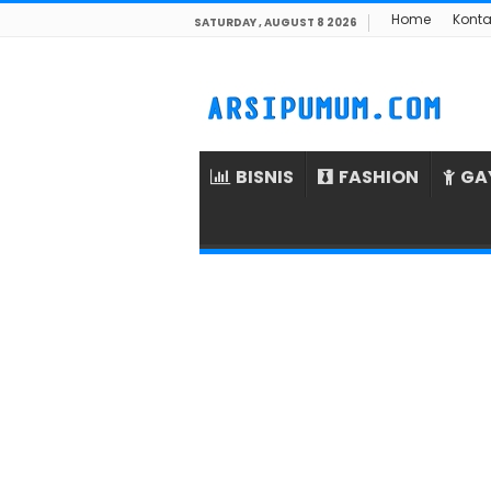
Home
Konta
SATURDAY , AUGUST 8 2026
BISNIS
FASHION
GA