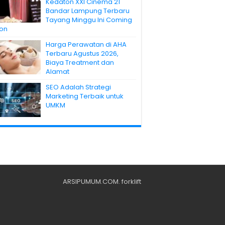
Kedaton XXI Cinema 21
Bandar Lampung Terbaru
Tayang Minggu Ini Coming
on
Harga Perawatan di AHA
Terbaru Agustus 2026,
Biaya Treatment dan
Alamat
SEO Adalah Strategi
Marketing Terbaik untuk
UMKM
ARSIPUMUM.COM
.
forklift