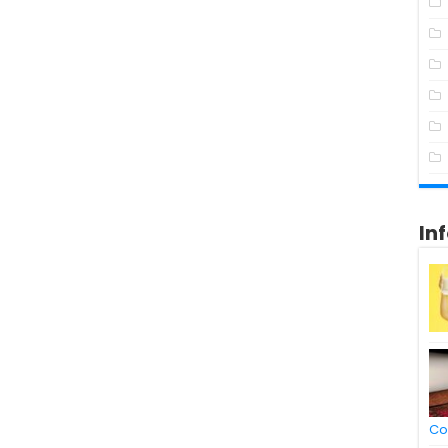
In
Co