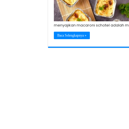
menyajikan macaroni schotel adalah m
Baca Selengkapnya »