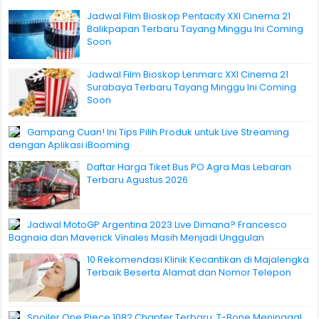
Jadwal Film Bioskop Pentacity XXI Cinema 21
Balikpapan Terbaru Tayang Minggu Ini Coming
Soon
Jadwal Film Bioskop Lenmarc XXI Cinema 21
Surabaya Terbaru Tayang Minggu Ini Coming
Soon
Gampang Cuan! Ini Tips Pilih Produk untuk Live Streaming
dengan Aplikasi iBooming
Daftar Harga Tiket Bus PO Agra Mas Lebaran
Terbaru Agustus 2026
Jadwal MotoGP Argentina 2023 Live Dimana? Francesco
Bagnaia dan Maverick Vinales Masih Menjadi Unggulan
10 Rekomendasi Klinik Kecantikan di Majalengka
Terbaik Beserta Alamat dan Nomor Telepon
Spoiler One Piece 1082 Chapter Terbaru: T-Bone Meninggal