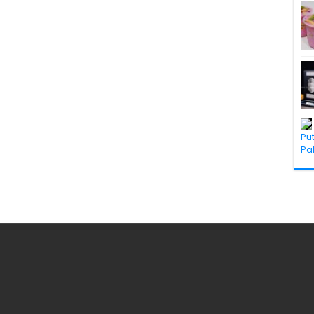
Pu
Pa