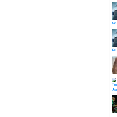
So
So
Te
Je