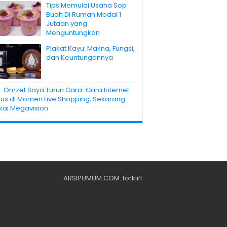
Tips Memulai Usaha Sop
Buah Di Rumah Modal 1
Jutaan yang
Menguntungkan
Plakat Kayu: Makna, Fungsi,
dan Keuntungannya
Omzet Saya Turun Gara-Gara Internet
tus di Momen Live Shopping, Sekarang
kai Megavision
ARSIPUMUM.COM
.
forklift