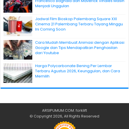
Francesco Bagnaia dan Maverick Vinales Masih
Menjadi Unggulan
Jadwal Film Bioskop Palembang Square XXI
Cinema 21 Palembang Terbaru Tayang Minggu
Ini Coming Soon
Cara Mudah Membuat Animasi dengan Aplikasi
Google dan Tips Mendapatkan Penghasilan
dari Youtube
Harga Polycarbonate Bening Per Lembar
Terbaru Agustus 2026, Keunggulan, dan Cara
Memilih
ARSIPUMUM.COM
.
forklift
© Copyright 2026, All Rights Reserved