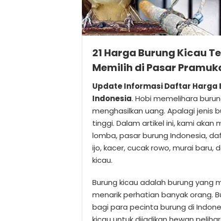
21 Harga Burung Kicau T
Memilih di Pasar Pramuk
Update Informasi Daftar Harga 
Indonesia
. Hobi memelihara burung
menghasilkan uang. Apalagi jenis
tinggi. Dalam artikel ini, kami aka
lomba, pasar burung Indonesia, daft
ijo, kacer, cucak rowo, murai baru
kicau.
Burung kicau adalah burung yang m
menarik perhatian banyak orang. B
bagi para pecinta burung di Indon
kicau untuk dijadikan hewan pelihar