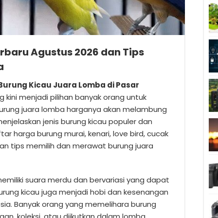
erbaru Agustus 2026 dan Tips
a
Burung Kicau Juara Lomba di Pasar
 kini menjadi pilihan banyak orang untuk
 burung juara lomba harganya akan melambung
n menjelaskan jenis burung kicau populer dan
ar harga burung murai, kenari, love bird, cucak
, dan tips memilih dan merawat burung juara
emiliki suara merdu dan bervariasi yang dapat
urung kicau juga menjadi hobi dan kesenangan
esia. Banyak orang yang memelihara burung
aan, koleksi, atau diikutkan dalam lomba.