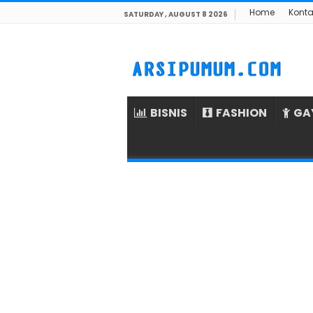
Home
Konta
SATURDAY , AUGUST 8 2026
BISNIS
FASHION
GA