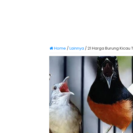
Home
/
Lainnya
/
21 Harga Burung Kicau 