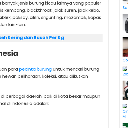
da banyak jenis burung kicau lainnya yang populer
So
is kembang, blackthroat, jalak suren, jalak kebo,
iblek, poksay, cililin, srigunting, mozambik, kapas
dan lain-lain.
eh Kering dan Basah Per Kg
nesia
Co
juan para
pecinta burung
untuk mencari burung
20
n hewan peliharaan, koleksi, atau diikutkan
 di berbagai daerah, baik di kota besar maupun
nal di Indonesia adalah:
Ci
Mi