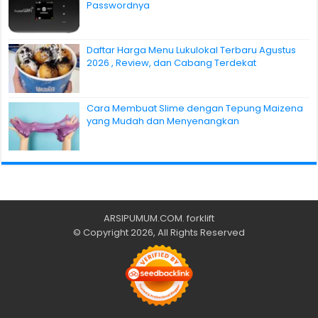
Passwordnya
Daftar Harga Menu Lukulokal Terbaru Agustus
2026 , Review, dan Cabang Terdekat
Cara Membuat Slime dengan Tepung Maizena
yang Mudah dan Menyenangkan
ARSIPUMUM.COM
.
forklift
© Copyright 2026, All Rights Reserved