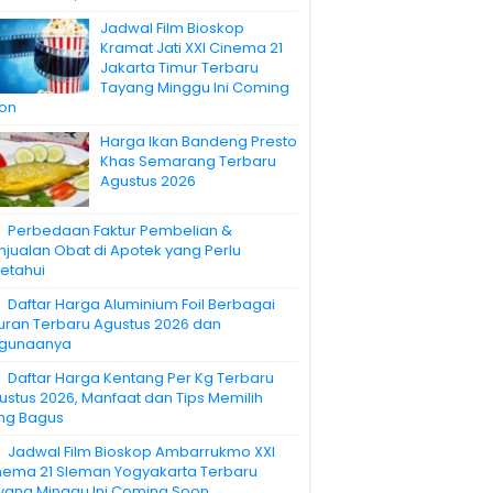
Jadwal Film Bioskop
Kramat Jati XXI Cinema 21
Jakarta Timur Terbaru
Tayang Minggu Ini Coming
on
Harga Ikan Bandeng Presto
Khas Semarang Terbaru
Agustus 2026
Perbedaan Faktur Pembelian &
njualan Obat di Apotek yang Perlu
ketahui
Daftar Harga Aluminium Foil Berbagai
uran Terbaru Agustus 2026 dan
gunaanya
Daftar Harga Kentang Per Kg Terbaru
ustus 2026, Manfaat dan Tips Memilih
ng Bagus
Jadwal Film Bioskop Ambarrukmo XXI
nema 21 Sleman Yogyakarta Terbaru
yang Minggu Ini Coming Soon