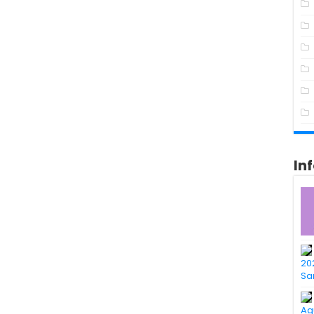
In
20
Sa
Ag