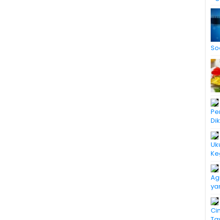
So
Pe
Di
Uk
Ke
Ag
ya
Ci
Ta