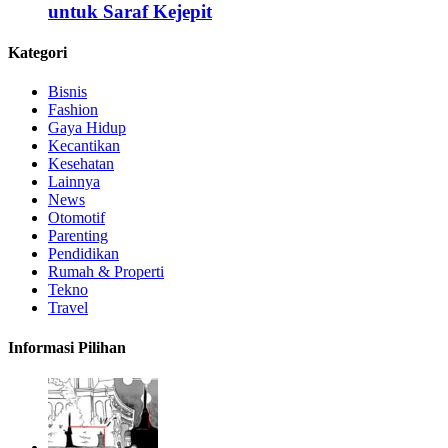
untuk Saraf Kejepit
Kategori
Bisnis
Fashion
Gaya Hidup
Kecantikan
Kesehatan
Lainnya
News
Otomotif
Parenting
Pendidikan
Rumah & Properti
Tekno
Travel
Informasi Pilihan