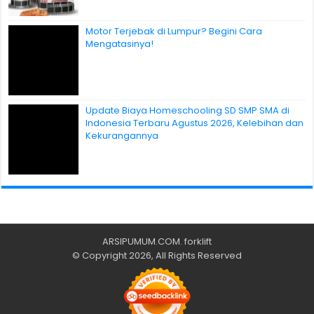
Motor Terjebak di Lumpur? Begini Cara
Mengatasinya!
Update Biaya Homeschooling SD SMP SMA di
Indonesia Terbaru Agustus 2026, Kelebihan dan
Kekurangannya
ARSIPUMUM.COM
.
forklift
© Copyright 2026, All Rights Reserved