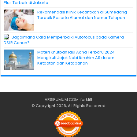
Plus Terbaik di Jakarta
Rekomendasi Klinik Kecantikan di Sumedang
Terbaik Beserta Alamat dan Nomor Telepon
Bagaimana Cara Memperbaiki Autofocus pada Kamera
DSLR Canon?
Materi Khutbah Idul Adha Terbaru 2024:
Mengikuti Jejak Nabi Ibrahim AS dalam
Ketaatan dan Ketabahan
ARSIPUMUM.COM
.
forklift
© Copyright 2026, All Rights Reserved