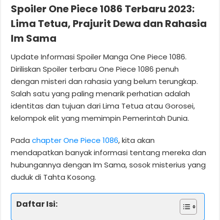
Spoiler One Piece 1086 Terbaru 2023:
Lima Tetua, Prajurit Dewa dan Rahasia
Im Sama
Update Informasi Spoiler Manga One Piece 1086.
Diriliskan Spoiler terbaru One Piece 1086 penuh
dengan misteri dan rahasia yang belum terungkap.
Salah satu yang paling menarik perhatian adalah
identitas dan tujuan dari Lima Tetua atau Gorosei,
kelompok elit yang memimpin Pemerintah Dunia.
Pada
chapter One Piece 1086
, kita akan
mendapatkan banyak informasi tentang mereka dan
hubungannya dengan Im Sama, sosok misterius yang
duduk di Tahta Kosong.
Daftar Isi: