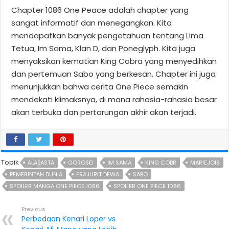
Chapter 1086 One Peace adalah chapter yang
sangat informatif dan menegangkan. Kita
mendapatkan banyak pengetahuan tentang Lima
Tetua, Im Sama, Klan D, dan Poneglyph. Kita juga
menyaksikan kematian King Cobra yang menyedihkan
dan pertemuan Sabo yang berkesan. Chapter ini juga
menunjukkan bahwa cerita One Piece semakin
mendekati klimaksnya, di mana rahasia-rahasia besar
akan terbuka dan pertarungan akhir akan terjadi.
Topik
ALABASTA
GOROSEI
IM SAMA
KING COBR
MARIEJOIS
PEMERINTAH DUNIA
PRAJURIT DEWA
SABO
SPOILER MANGA ONE PIECE 1086
SPOILER ONE PIECE 1086
Previous
Perbedaan Kenari Loper vs