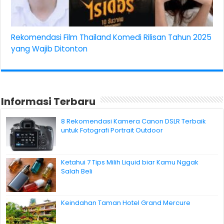
Rekomendasi Film Thailand Komedi Rilisan Tahun 2025
yang Wajib Ditonton
Informasi Terbaru
8 Rekomendasi Kamera Canon DSLR Terbaik
untuk Fotografi Portrait Outdoor
Ketahui 7 Tips Milih Liquid biar Kamu Nggak
Salah Beli
Keindahan Taman Hotel Grand Mercure