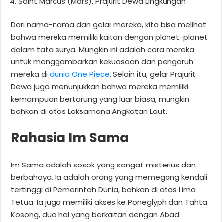
Saint Marcus (Mars), Prajurit Dewa Lingkungan
Dari nama-nama dan gelar mereka, kita bisa melihat
bahwa mereka memiliki kaitan dengan planet-planet
dalam tata surya. Mungkin ini adalah cara mereka
untuk menggambarkan kekuasaan dan pengaruh
mereka di
dunia One Piece
. Selain itu, gelar Prajurit
Dewa juga menunjukkan bahwa mereka memiliki
kemampuan bertarung yang luar biasa, mungkin
bahkan di atas Laksamana Angkatan Laut.
Rahasia Im Sama
Im Sama adalah sosok yang sangat misterius dan
berbahaya. Ia adalah orang yang memegang kendali
tertinggi di Pemerintah Dunia, bahkan di atas Lima
Tetua. Ia juga memiliki akses ke Poneglyph dan Tahta
Kosong, dua hal yang berkaitan dengan Abad