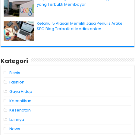
yang Terbukti Membayar
Ketahui 5 Alasan Memilih Jasa Penulis Artikel
SEO Blog Terbaik di Mediakonten
Kategori
Bisnis
Fashion
Gaya Hidup
Kecantikan
Kesehatan
Lainnya
News