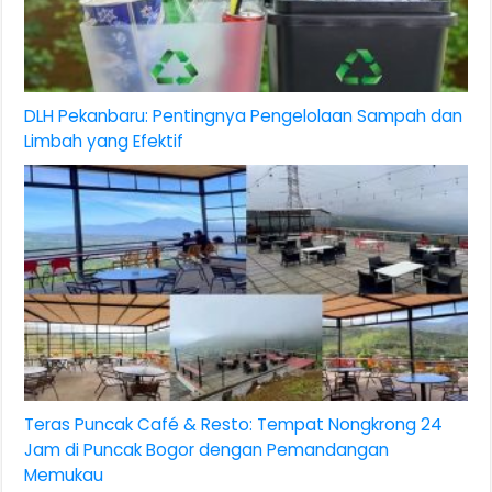
DLH Pekanbaru: Pentingnya Pengelolaan Sampah dan
Limbah yang Efektif
Teras Puncak Café & Resto: Tempat Nongkrong 24
Jam di Puncak Bogor dengan Pemandangan
Memukau