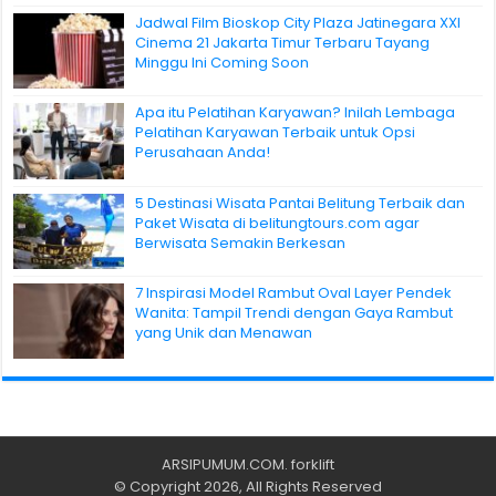
Jadwal Film Bioskop City Plaza Jatinegara XXI
Cinema 21 Jakarta Timur Terbaru Tayang
Minggu Ini Coming Soon
Apa itu Pelatihan Karyawan? Inilah Lembaga
Pelatihan Karyawan Terbaik untuk Opsi
Perusahaan Anda!
5 Destinasi Wisata Pantai Belitung Terbaik dan
Paket Wisata di belitungtours.com agar
Berwisata Semakin Berkesan
7 Inspirasi Model Rambut Oval Layer Pendek
Wanita: Tampil Trendi dengan Gaya Rambut
yang Unik dan Menawan
ARSIPUMUM.COM
.
forklift
© Copyright 2026, All Rights Reserved