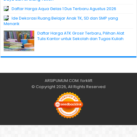
Daftar Harga Aqua Gelas 1 Dus Terbaru Agustus 2026
Ide Dekorasi Ruang Belajar Anak TK, SD dan SMP yang
Menarik
Daftar Harga ATK Grosir Terbaru, Pilihan Alat
Tulis Kantor untuk Sekolah dan Tugas Kuliah
ARSIPUMUM.COM
.
forklift
© Copyright 2026, All Rights Reserved