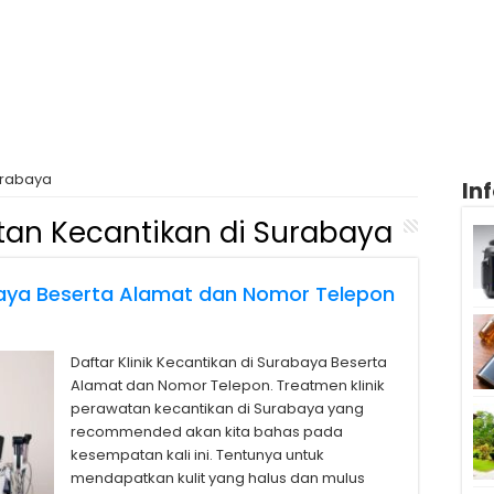
urabaya
In
an Kecantikan di Surabaya
abaya Beserta Alamat dan Nomor Telepon
Daftar Klinik Kecantikan di Surabaya Beserta
Alamat dan Nomor Telepon. Treatmen klinik
perawatan kecantikan di Surabaya yang
recommended akan kita bahas pada
kesempatan kali ini. Tentunya untuk
mendapatkan kulit yang halus dan mulus