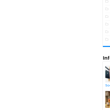
In
So