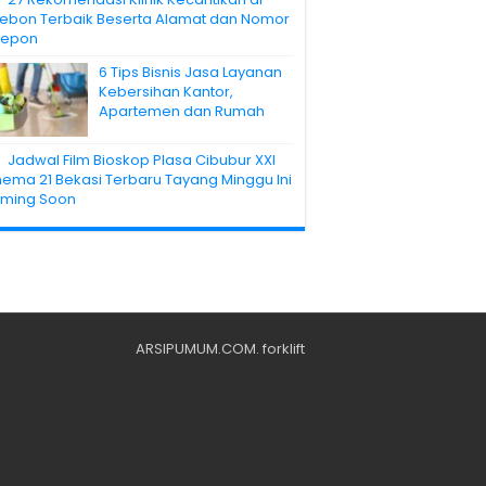
rebon Terbaik Beserta Alamat dan Nomor
lepon
6 Tips Bisnis Jasa Layanan
Kebersihan Kantor,
Apartemen dan Rumah
Jadwal Film Bioskop Plasa Cibubur XXI
nema 21 Bekasi Terbaru Tayang Minggu Ini
ming Soon
ARSIPUMUM.COM
.
forklift