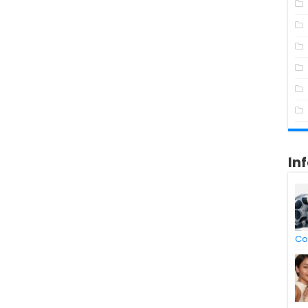
In
Co