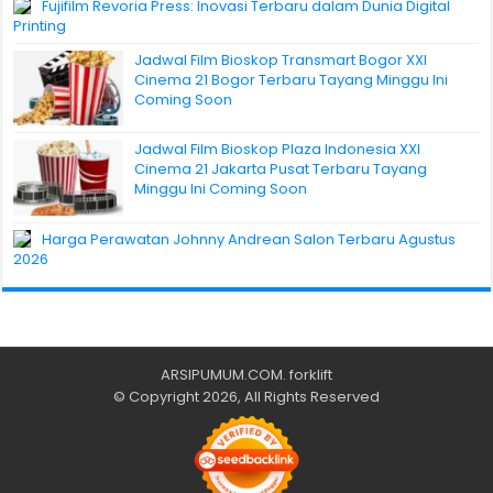
Fujifilm Revoria Press: Inovasi Terbaru dalam Dunia Digital
Printing
Jadwal Film Bioskop Transmart Bogor XXI
Cinema 21 Bogor Terbaru Tayang Minggu Ini
Coming Soon
Jadwal Film Bioskop Plaza Indonesia XXI
Cinema 21 Jakarta Pusat Terbaru Tayang
Minggu Ini Coming Soon
Harga Perawatan Johnny Andrean Salon Terbaru Agustus
2026
ARSIPUMUM.COM
.
forklift
© Copyright 2026, All Rights Reserved