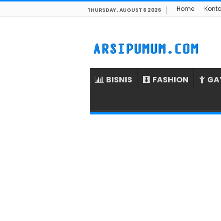
Home
Kont
THURSDAY , AUGUST 6 2026
BISNIS
FASHION
GA