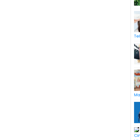
Te
Ma
Ci