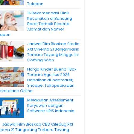
Telepon
15 Rekomendasi Klinik
Kecantikan di Bandung
Barat Terbaik Beserta
Alamat dan Nomor
lepon
Jadwal Film Bioskop Studio
XXI Cinema 21 Banjarmasin
Terbaru Tayang Minggu Ini
Coming Soon
Harga Kinder Bueno 1 Box
Terbaru Agustus 2026
Dapatkan di Indomaret,
Shoope, Tokopedia dan
rketplace Online
Melakukan Assessment
Karyawan dengan
Software HRIS Indonesia
Jadwal Film Bioskop CBD Ciledug XXI
nema 21 Tangerang Terbaru Tayang