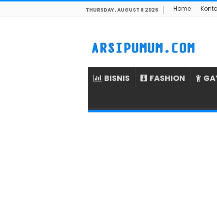
Home
Kont
THURSDAY , AUGUST 6 2026
BISNIS
FASHION
GA