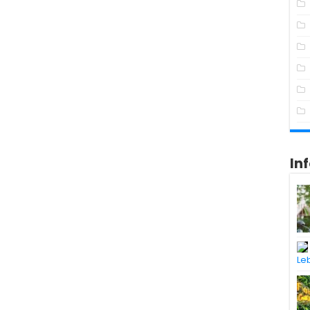
In
Le